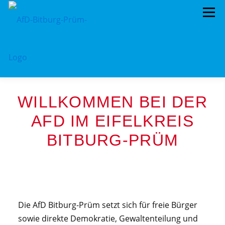
Menü
HOME
VORSTAND
LANDRATSWAHL 2026
WILLKOMMEN BEI DER
TERMINE
KREISTAG
AFD IM KREISTAG
AFD IM EIFELKREIS
BITBURG-PRÜM
BEITRAGSARCHIV
MITMACHEN!
PROGRAMME
DATENSCHUTZ
IMPRESSUM
LANDRATSWAHL 2026
Die AfD Bitburg-Prüm setzt sich für freie Bürger
sowie direkte Demokratie, Gewaltenteilung und