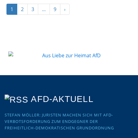
1
2
3
…
9
›
AFD-AKTUELL
STEFAN MÖLLER: JURISTEN MACHEN SICH MIT AFD-
VERBOTSFORDERUNG ZUM ENDGEGNER DER
FREIHEITLICH-DEMOKRATISCHEN GRUNDORDNUNG