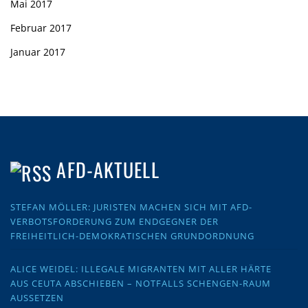
Mai 2017
Februar 2017
Januar 2017
AFD-AKTUELL
STEFAN MÖLLER: JURISTEN MACHEN SICH MIT AFD-
VERBOTSFORDERUNG ZUM ENDGEGNER DER
FREIHEITLICH-DEMOKRATISCHEN GRUNDORDNUNG
ALICE WEIDEL: ILLEGALE MIGRANTEN MIT ALLER HÄRTE
AUS CEUTA ABSCHIEBEN – NOTFALLS SCHENGEN-RAUM
AUSSETZEN