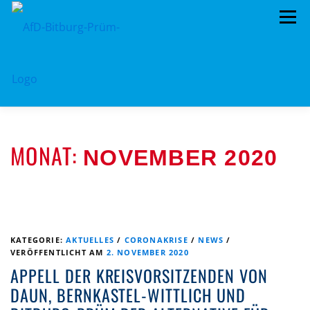
Zum
Menü
Inhalt
springen
HOME
VORSTAND
LANDRATSWAHL 2026
MONAT:
NOVEMBER 2020
TERMINE
KREISTAG
AFD IM KREISTAG
BEITRAGSARCHIV
MITMACHEN!
PROGRAMME
DATENSCHUTZ
IMPRESSUM
KATEGORIE:
AKTUELLES
/
CORONAKRISE
/
NEWS
/
VERÖFFENTLICHT AM
2. NOVEMBER 2020
LANDRATSWAHL 2026
APPELL DER KREISVORSITZENDEN VON
DAUN, BERNKASTEL-WITTLICH UND