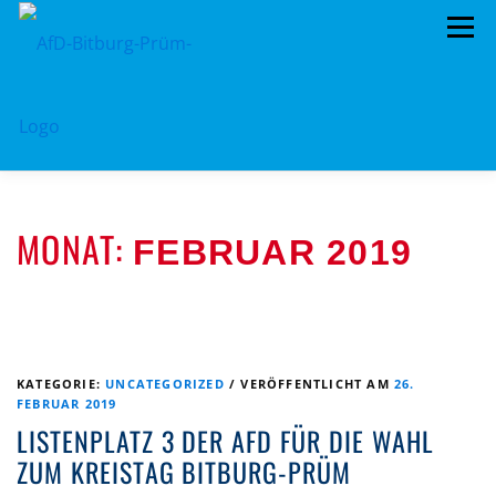
Zum
Menü
Inhalt
springen
HOME
VORSTAND
TERMINE
MONAT:
FEBRUAR 2019
KREISTAG
AFD IM KREISTAG
BEITRAGSARCHIV
MITMACHEN!
PROGRAMME
DATENSCHUTZ
IMPRESSUM
KATEGORIE:
UNCATEGORIZED
/
VERÖFFENTLICHT AM
26.
FEBRUAR 2019
LISTENPLATZ 3 DER AFD FÜR DIE WAHL
ZUM KREISTAG BITBURG-PRÜM