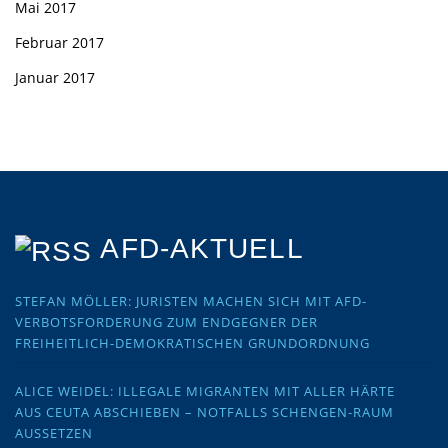
Mai 2017
Februar 2017
Januar 2017
AFD-AKTUELL
STEFAN MÖLLER: JURISTEN MACHEN SICH MIT AFD-
VERBOTSFORDERUNG ZUM ENDGEGNER DER
FREIHEITLICH-DEMOKRATISCHEN GRUNDORDNUNG
ALICE WEIDEL: ILLEGALE MIGRANTEN MIT ALLER HÄRTE
AUS CEUTA ABSCHIEBEN – NOTFALLS SCHENGEN-RAUM
AUSSETZEN