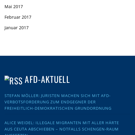
Mai 2017
Februar 2017
Januar 2017
AFD-AKTUELL
STEFAN MÖLLER: JURISTEN MACHEN SICH MIT AFD-
VERBOTSFORDERUNG ZUM ENDGEGNER DER
FREIHEITLICH-DEMOKRATISCHEN GRUNDORDNUNG
ALICE WEIDEL: ILLEGALE MIGRANTEN MIT ALLER HÄRTE
AUS CEUTA ABSCHIEBEN – NOTFALLS SCHENGEN-RAUM