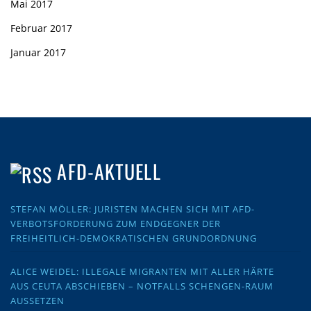
Mai 2017
Februar 2017
Januar 2017
AFD-AKTUELL
STEFAN MÖLLER: JURISTEN MACHEN SICH MIT AFD-
VERBOTSFORDERUNG ZUM ENDGEGNER DER
FREIHEITLICH-DEMOKRATISCHEN GRUNDORDNUNG
ALICE WEIDEL: ILLEGALE MIGRANTEN MIT ALLER HÄRTE
AUS CEUTA ABSCHIEBEN – NOTFALLS SCHENGEN-RAUM
AUSSETZEN