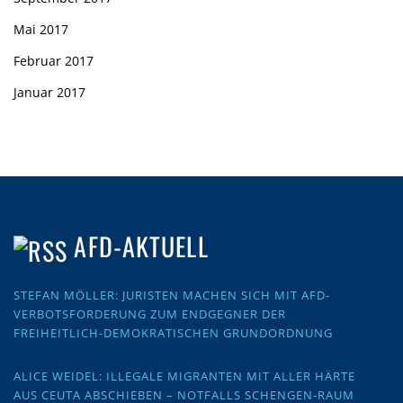
Mai 2017
Februar 2017
Januar 2017
AFD-AKTUELL
STEFAN MÖLLER: JURISTEN MACHEN SICH MIT AFD-
VERBOTSFORDERUNG ZUM ENDGEGNER DER
FREIHEITLICH-DEMOKRATISCHEN GRUNDORDNUNG
ALICE WEIDEL: ILLEGALE MIGRANTEN MIT ALLER HÄRTE
AUS CEUTA ABSCHIEBEN – NOTFALLS SCHENGEN-RAUM