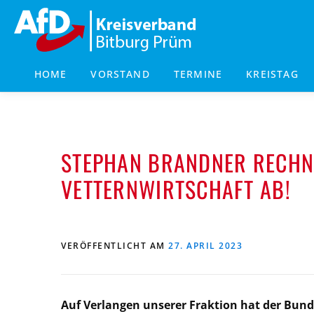
Zum
Inhalt
springen
HOME
VORSTAND
TERMINE
KREISTAG
STEPHAN BRANDNER RECHN
VETTERNWIRTSCHAFT AB!
VERÖFFENTLICHT AM
27. APRIL 2023
Auf Verlangen unserer Fraktion hat der Bund