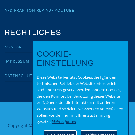
AFD-FRAKTION RLP AUF YOUTUBE
RECHTLICHES
KONTAKT
COOKIE-
IMPRESSUM
EINSTELLUNG
DATENSCHUTZ
Diese Website benutzt Cookies, die fï¿½r den
technischen Betrieb der Website erforderlich
sind und stets gesetzt werden. Andere Cookies,
die den Komfort bei Benutzung dieser Website
erhï¿½hen oder die Interaktion mit anderen
Websites und sozialen Netzwerken vereinfachen
sollen, werden nur mit Ihrer Zustimmung
gesetzt.
Mehr erfahren
Copyright © 2026 AfD Bitburg Prüm
–
OnePress
Theme von
FameThemes