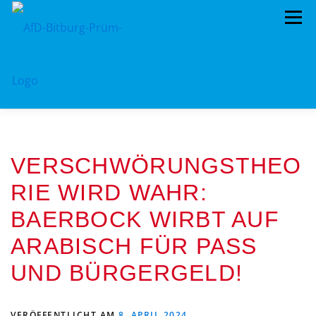
Zum
Menü
Inhalt
springen
HOME
VORSTAND
LANDRATSWAHL 2026
VERSCHWÖRUNGSTHEO
TERMINE
KREISTAG
AFD IM KREISTAG
RIE WIRD WAHR:
BEITRAGSARCHIV
MITMACHEN!
BAERBOCK WIRBT AUF
PROGRAMME
DATENSCHUTZ
IMPRESSUM
ARABISCH FÜR PASS
UND BÜRGERGELD!
LANDRATSWAHL 2026
VERÖFFENTLICHT AM
8. APRIL 2024