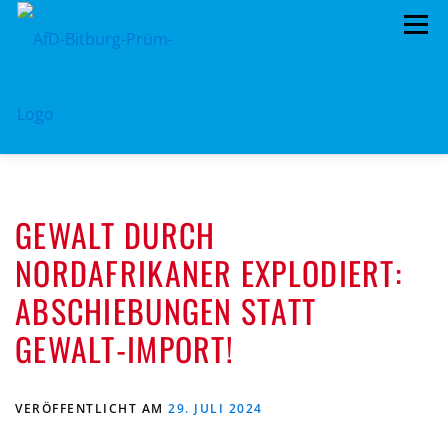
Zum
Menü
Inhalt
springen
HOME
VORSTAND
LANDRATSWAHL 2026
GEWALT DURCH
TERMINE
KREISTAG
AFD IM KREISTAG
NORDAFRIKANER EXPLODIERT:
BEITRAGSARCHIV
MITMACHEN!
ABSCHIEBUNGEN STATT
PROGRAMME
DATENSCHUTZ
IMPRESSUM
GEWALT-IMPORT!
LANDRATSWAHL 2026
VERÖFFENTLICHT AM
29. JULI 2024