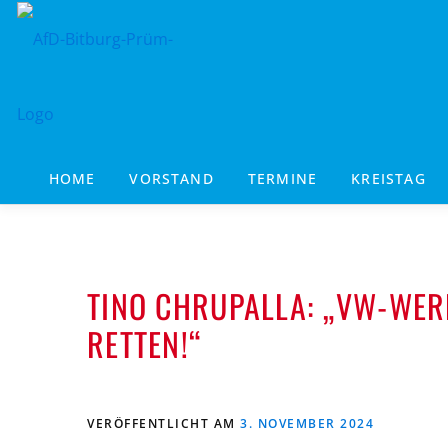
Zum
Inhalt
springen
HOME
VORSTAND
TERMINE
KREISTAG
TINO CHRUPALLA: „VW-WE
RETTEN!“
VERÖFFENTLICHT AM
3. NOVEMBER 2024