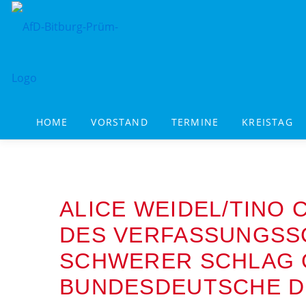
Zum
Inhalt
springen
HOME
VORSTAND
TERMINE
KREISTAG
ALICE WEIDEL/TINO
DES VERFASSUNGSSC
SCHWERER SCHLAG 
BUNDESDEUTSCHE D