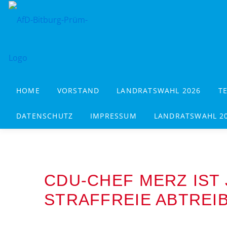
Zum
Inhalt
springen
HOME
VORSTAND
LANDRATSWAHL 2026
T
DATENSCHUTZ
IMPRESSUM
LANDRATSWAHL 2
CDU-CHEF MERZ IST 
STRAFFREIE ABTREIB