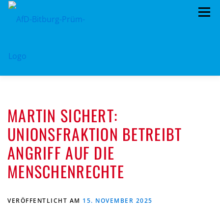
Zum
Menü
Inhalt
springen
HOME
VORSTAND
TERMINE
MARTIN SICHERT:
KREISTAG
AFD IM KREISTAG
UNIONSFRAKTION BETREIBT
BEITRAGSARCHIV
MITMACHEN!
ANGRIFF AUF DIE
PROGRAMME
DATENSCHUTZ
IMPRESSUM
MENSCHENRECHTE
VERÖFFENTLICHT AM
15. NOVEMBER 2025