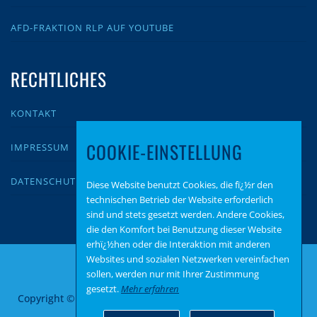
AFD-FRAKTION RLP AUF YOUTUBE
RECHTLICHES
KONTAKT
COOKIE-EINSTELLUNG
IMPRESSUM
DATENSCHUTZ
Diese Website benutzt Cookies, die fï¿½r den
technischen Betrieb der Website erforderlich
sind und stets gesetzt werden. Andere Cookies,
die den Komfort bei Benutzung dieser Website
erhï¿½hen oder die Interaktion mit anderen
Websites und sozialen Netzwerken vereinfachen
sollen, werden nur mit Ihrer Zustimmung
gesetzt.
Mehr erfahren
Copyright © 2026 AfD Bitburg Prüm
–
OnePress
Theme von
FameThemes