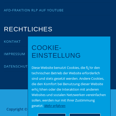
AFD-FRAKTION RLP AUF YOUTUBE
RECHTLICHES
KONTAKT
COOKIE-
IMPRESSUM
EINSTELLUNG
DATENSCHUTZ
Diese Website benutzt Cookies, die fï¿½r den
technischen Betrieb der Website erforderlich
sind und stets gesetzt werden. Andere Cookies,
die den Komfort bei Benutzung dieser Website
erhï¿½hen oder die Interaktion mit anderen
Websites und sozialen Netzwerken vereinfachen
sollen, werden nur mit Ihrer Zustimmung
gesetzt.
Mehr erfahren
Copyright © 2026 AfD Bitburg Prüm
–
OnePress
Theme von
FameThemes