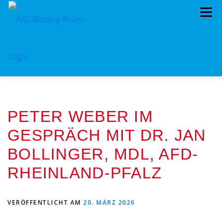
Zum
Menü
Inhalt
springen
HOME
VORSTAND
LANDRATSWAHL 2026
PETER WEBER IM
TERMINE
KREISTAG
AFD IM KREISTAG
GESPRÄCH MIT DR. JAN
BEITRAGSARCHIV
MITMACHEN!
BOLLINGER, MDL, AFD-
PROGRAMME
DATENSCHUTZ
IMPRESSUM
RHEINLAND-PFALZ
LANDRATSWAHL 2026
VERÖFFENTLICHT AM
20. MÄRZ 2026