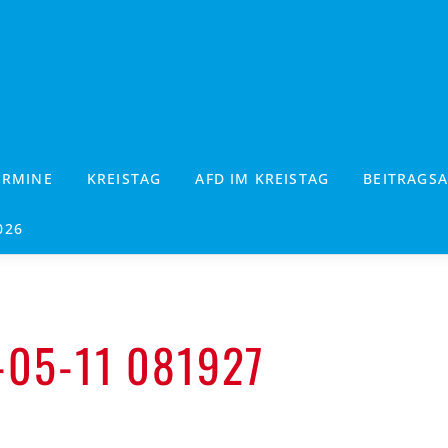
ERMINE
KREISTAG
AFD IM KREISTAG
BEITRAGSA
026
05-11 081927