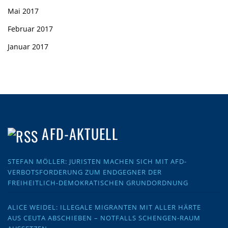
Mai 2017
Februar 2017
Januar 2017
AFD-AKTUELL
STEFAN MÖLLER: JURISTEN MACHEN SICH MIT AFD-
VERBOTSFORDERUNG ZUM ENDGEGNER DER
FREIHEITLICH-DEMOKRATISCHEN GRUNDORDNUNG
ALICE WEIDEL: ILLEGALE MIGRANTEN MIT ALLER HÄRTE
AUS CEUTA ABSCHIEBEN – NOTFALLS SCHENGEN-RAUM